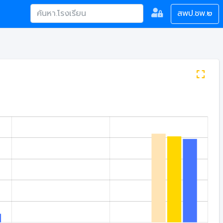
สพป.ชพ.๒