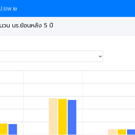
ป.ชพ.๒
นวน นร.ย้อนหลัง 5 ปี