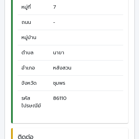
หมู่ที่
7
ถนน
-
หมู่บ้าน
ตำบล
นาขา
อำเภอ
หลังสวน
จังหวัด
ชุมพร
รหัส
86110
ไปรษณีย์
ติดต่อ