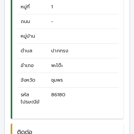
หมู่ที่
1
ถนน
-
หมู่บ้าน
ตำบล
ปากทรง
อำเภอ
พะโต๊ะ
จังหวัด
ชุมพร
รหัส
86180
ไปรษณีย์
ติดต่อ