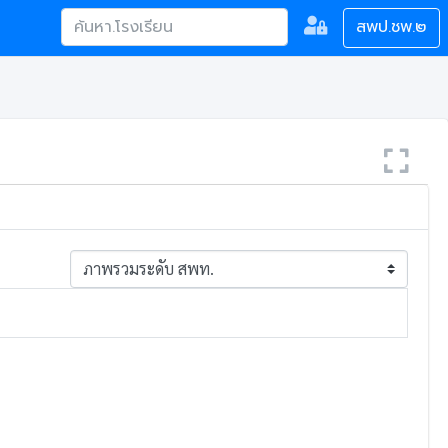
สพป.ชพ.๒