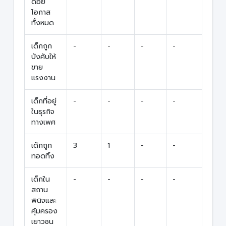
ด้อย
โอกาส
ทั้งหมด
เด็กถูก
-
-
-
-
-
บังคับให้
ขาย
แรงงาน
เด็กที่อยู่
-
-
-
-
-
ในธุรกิจ
ทางเพศ
เด็กถูก
3
1
-
-
4
ทอดทิ้ง
เด็กใน
-
-
-
-
-
สถาน
พินิจและ
คุ้มครอง
เยาวชน