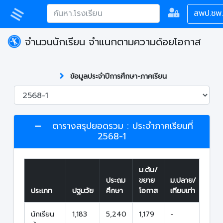
สพป.ชพ
จำนวนนักเรียน จำแนกตามความด้อยโอกาส
ข้อมูลประจำปีการศึกษา-ภาคเรียน
ตารางสรุปยอดรวม : ประจำภาคเรียนที่
2568-1
ม.ต้น/
ประถม
ขยาย
ม.ปลาย/
รวม
ประเภท
ปฐมวัย
ศึกษา
โอกาส
เทียบเท่า
ทั้งสิ
นักเรียน
1,183
5,240
1,179
-
7,6