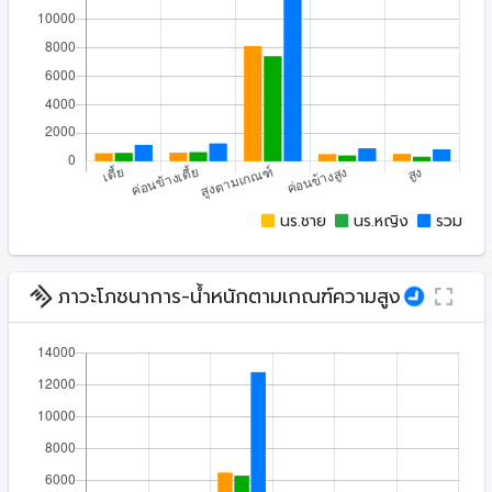
นร.ชาย
นร.หญิง
รวม
ภาวะโภชนาการ-น้ำหนักตามเกณฑ์ความสูง