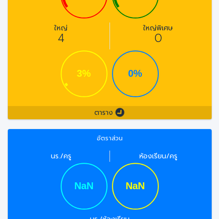
ใหญ่
ใหญ่พิเศษ
4
0
ตาราง
อัตราส่วน
นร./ครู
ห้องเรียน/ครู