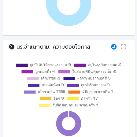
นร.จำแนกตาม. ความด้อยโอกาส