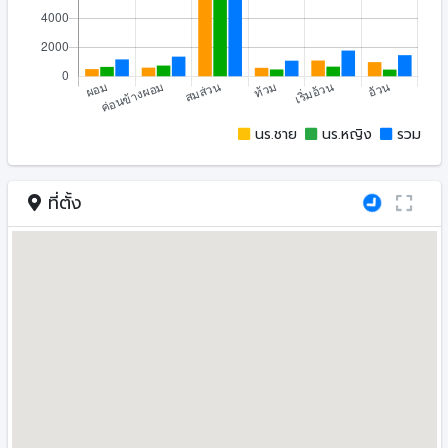
นร.ชาย
นร.หญิง
รวม
ที่ตั้ง